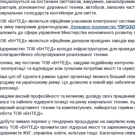
пеціалізується на постачанні сміттєвозів, вакуумних, каналопроми
ракторів, різноманітної дорожньої техніки, автобусів, запасних ча
омунальних господарств контейнери для сміття.
ОВ «БНТЕД» являється офіційним учасником електронної системи п
а зміну паперовим держтендерам.
Державне підриємство
"ПРОЗ
алежить до сфери управління Міністерства економічного розвитку і 
ОВ «БНТЕД» являється офіційним дилером провідних заводів вироб
ідприємство ТОВ «БНТЕД» володіє інфраструктурою для проведен
іслягарантійного обслуговування реалізованої техніки.
ехніка, яку постачає ТОВ «БНТЕД», завдяки подвійному контролю я
 експлуатації та відповідає всім сучасним потребам якості та сервіс
аші цілі об´єднати в рамках однієї організації якомога більший сп
родажу на українському ринку. Це дозволяє в повній мірі забезпечи
ропозиції.
авдяки високій професійності та великому досвіду своїх працівник
алузі та зайняло лідируючі позиції на ринку комунальної техніки. 
ирокий асортимент техніки та комплектуючих, найкоротші терміни
робота ТОВ «БНТЕД».
добуто чимало перемог у тендерних процедурах на закупівлю комун
могу ТОВ «БНТЕД» проявити свої лідерські якості та зарекоменду
ідприємств ЖКГ, управлінь освіти, культури тощо. Багаторічна спів