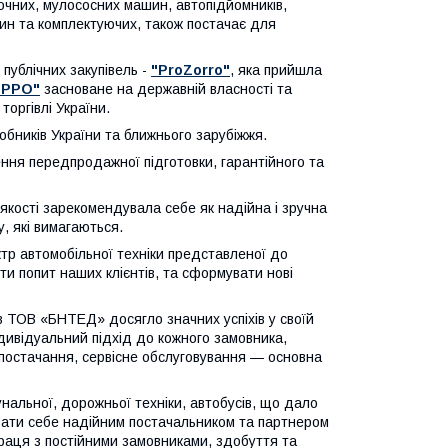
вочних, мулососних машин, автопідйомників,
стин та комплектуючих, також постачає для
ублічних закупівель -
"ProZorro"
, яка прийшла
ОРРО"
засноване на державній власності та
торгівлі України.
ників України та ближнього зарубіжжя.
ня передпродажної підготовки, гарантійного та
кості зарекомендувала себе як надійна і зручна
у, які вимагаються.
ектр автомобільної техніки представленої до
ти попит наших клієнтів, та сформувати нові
ів ТОВ «БНТЕД» досягло значних успіхів у своїй
Індивідуальний підхід до кожного замовника,
 постачання, сервісне обслуговування — основна
альної, дорожньої техніки, автобусів, що дало
вати себе надійним постачальником та партнером
праця з постійними замовниками, здобуття та