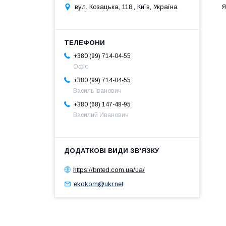
я
вул. Козацька, 118,, Київ, Україна
+380 (99) 714-04-55
Офіс
+380 (99) 714-04-55
Василь Іванович
+380 (68) 147-48-95
Василий Иванович
https://bnted.com.ua/ua/
ekokom@ukr.net