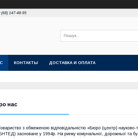
 (68) 147-48-95
АС
КОНТАКТЫ
ДОСТАВКА И ОПЛАТА
ро нас
овариство з обмеженою відповідальністю «Бюро (центр) науково-т
БНТЕД) засноване у 1994р. На ринку комунальної, дорожньої та бу