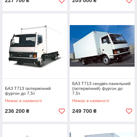
227 700
205 000
₴
₴
БАЗ Т713 сендвіч-панельний
БАЗ Т713 ізотермічний
(ізотермічний) фургон до
фургон до 7,5т.
7,5т.
Немає в наявності
Немає в наявності
236 200
249 700
₴
₴