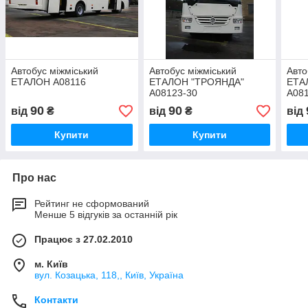
Автобус міжміський
Автобус міжміський
Авто
ЕТАЛОН А08116
ЕТАЛОН "ТРОЯНДА"
ЕТА
А08123-30
А08
90
90
від
₴
від
₴
від
Купити
Купити
Про нас
Рейтинг не сформований
Менше 5 відгуків за останній рік
Працює з 27.02.2010
м. Київ
вул. Козацька, 118,, Київ, Україна
Контакти