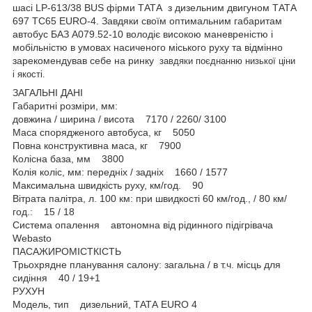
шасі LP-613/38 BUS фірми ТАТА з дизельним двигуном ТАТА
697 TC65 EURO-4. Завдяки своїм оптимальним габаритам
автобус БАЗ А079.52-10 володіє високою маневреністю і
мобільністю в умовах насиченого міського руху та відмінно
зарекомендував себе на ринку
завдяки поєднанню низької ціни
і якості.
ЗАГАЛЬНІ ДАНІ
Габаритні розміри, мм:
довжина / ширина / висота 7170 / 2260/ 3100
Маса спорядженого автобуса, кг 5050
Повна конструктивна маса, кг 7900
Колісна база, мм 3800
Колія коліс, мм: передніх / задніх 1660 / 1577
Максимальна швидкість руху, км/год. 90
Вітрата палітра, л. 100 км: при швидкості 60 км/год., / 80 км/
год.: 15 / 18
Система опалення автономна від рідинного підігрівача
Webasto
ПАСАЖИРОМІСТКІСТЬ
Трьохрядне планування салону: загальна / в т.ч. місць для
сидіння 40 / 19+1
РУХУН
Модель, тип дизельний, ТАТА EURO 4