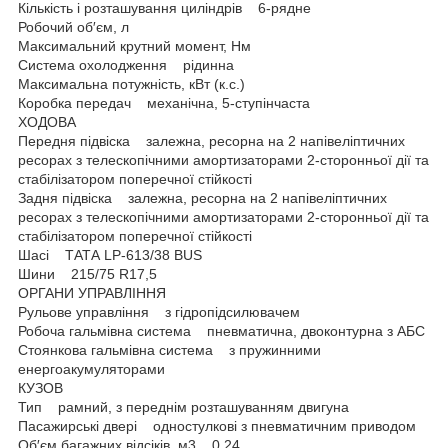
Кількість і розташування циліндрів 6-рядне
Робочий об′єм, л
Максимальний крутний момент, Нм
Система охолодження рідинна
Максимальна потужність, кВт (к.с.)
Коробка передач механічна, 5-ступінчаста
ХОДОВА
Передня підвіска залежна, ресорна на 2 напівеліптичних
ресорах з телескопічними амортизаторами 2-сторонньої дії та
стабілізатором поперечної стійкості
Задня підвіска залежна, ресорна на 2 напівеліптичних
ресорах з телескопічними амортизаторами 2-сторонньої дії та
стабілізатором поперечної стійкості
Шасі ТАТА LP-613/38 BUS
Шини 215/75 R17,5
ОРГАНИ УПРАВЛІННЯ
Рульове управління з гідропідсилювачем
Робоча гальмівна система пневматична, двоконтурна з АБС
Стоянкова гальмівна система з пружинними
енергоакумуляторами
КУЗОВ
Тип рамний, з переднім розташуванням двигуна
Пасажирські двері одностулкові з пневматичним приводом
Об′єм багажних відсіків, м3 0,24