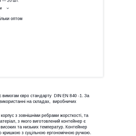
 — 20 шт.
и
ільки оптом
є вимогам євро стандарту DIN EN 840 -1. За
 використанні на складах, виробничих
орпус з зовнішніми ребрами жорсткості, та
теріал, з якого виготовлений контейнер є
в, високих та низьких температур. Контейнер
ю кришкою з суцільною ергономічною ручкою.