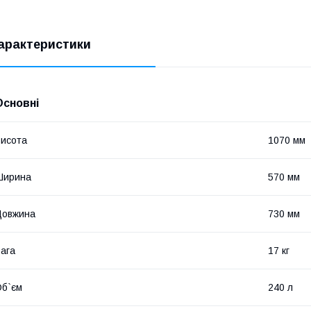
арактеристики
Основні
исота
1070 мм
Ширина
570 мм
Довжина
730 мм
ага
17 кг
б`єм
240 л