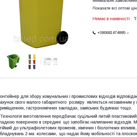
Мінімальне замовлення
Показати всі оптові цін
Немає в наявності
Т
+380681474895
онтейнер для збору комунальних і промислових відходів відповіда
ахунок свого малого габаритного розміру являється незамінним у
риміщеннях, гастрономічних закладах, заміських будинках тощо.
ехнологія виготовлення передбачає суцільний литий пластиковий к
ладкою поверхнею в середині що запобігає налипанню відходів. Ма
тійкий до ультрафіолетових променів, хімічних і біологічних впливі
бладнувань 2-ма колесами, що надає йому мобільності та плоско