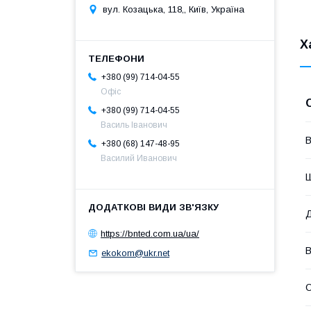
вул. Козацька, 118,, Київ, Україна
Х
+380 (99) 714-04-55
Офіс
+380 (99) 714-04-55
Василь Іванович
В
+380 (68) 147-48-95
Василий Иванович
https://bnted.com.ua/ua/
В
ekokom@ukr.net
О