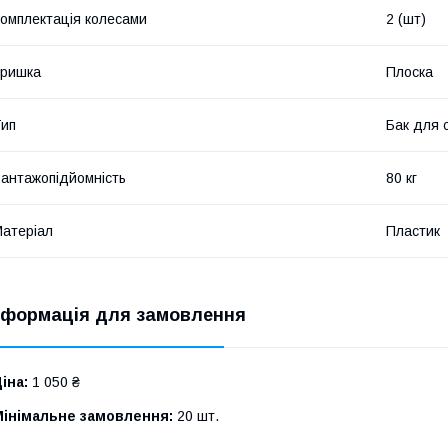
омплектація колесами
2 (шт)
Кришка
Плоска
ип
Бак для 
антажопідйомність
80 кг
атеріал
Пластик
нформація для замовлення
іна:
1 050 ₴
Мінімальне замовлення:
20 шт.