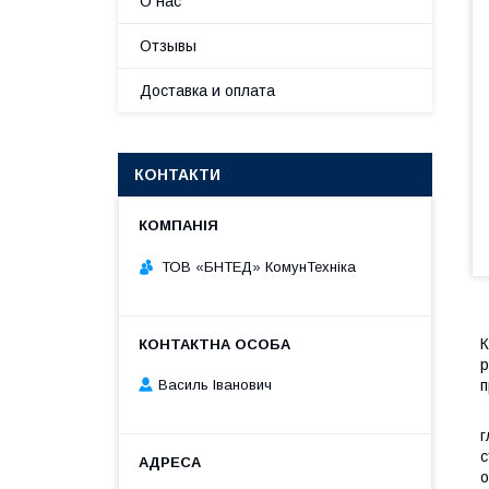
О нас
Отзывы
Доставка и оплата
КОНТАКТИ
ТОВ «БНТЕД» КомунТехніка
К
р
п
Василь Іванович
Т
г
с
о