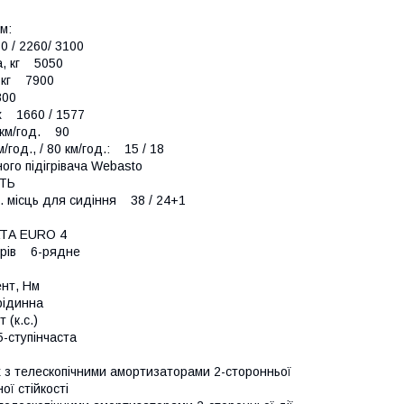
м:
 / 2260/ 3100
а, кг 5050
, кг 7900
800
іх 1660 / 1577
 км/год. 90
/год., / 80 км/год.: 15 / 18
го підігрівача Webasto
ТЬ
ч. місць для сидіння 38 / 24+1
АТА EURO 4
ндрів 6-рядне
л
мент, Нм
ідинна
Вт (к.с.)
-ступінчаста
 з телескопічними амортизаторами 2-сторонньої
ої стійкості