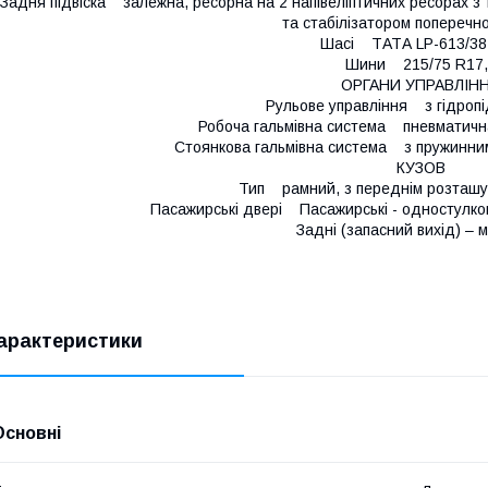
Задня підвіска залежна, ресорна на 2 напівеліптичних ресорах з 
та стабілізатором поперечної
Шасі ТАТА LP-613/38
Шини 215/75 R17,
ОРГАНИ УПРАВЛІН
Рульове управління з гідроп
Робоча гальмівна система пневматичн
Стоянкова гальмівна система з пружинни
КУЗОВ
Тип рамний, з переднім розташу
Пасажирські двері Пасажирські - одностулко
Задні (запасний вихід) – м
арактеристики
Основні