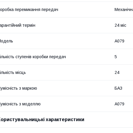
оробка перемикання передач
Механічн
арантійний термін
24 міс
Модель
А079
ількість ступенів коробки передач
5
ількість місць
24
умісність з маркою
БАЗ
умісність з моделлю
А079
Користувальницькі характеристики