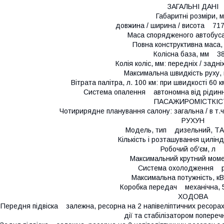
ЗАГАЛЬНІ ДАНІ
Габаритні розміри, м
довжина / ширина / висота 7170
Маса спорядженого автобус
Повна конструктивна маса
Колісна база, мм 3
Колія коліс, мм: передніх / задн
Максимальна швидкість руху,
Вітрата палітра, л. 100 км: при швидкості 60 км
Система опалення автономна від рідинно
ПАСАЖИРОМІСТКІС
Чотирирядне планування салону: загальна / в т.
РУХУН
Модель, тип дизельний, Т
Кількість і розташування цилі
Робочий об′єм, 
Максимальний крутний мо
Система охолодження р
Максимальна потужність, к
Коробка передач механічна, 5
ХОДОВА
Передня підвіска залежна, ресорна на 2 напівеліптичних ресорах
дії та стабілізатором поперечн