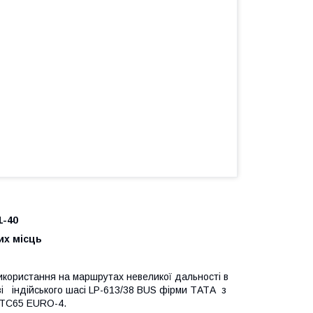
51-40
их місць
икористання на маршрутах невеликої дальності в
зі індійського шасі LP-613/38 BUS фірми ТАТА з
 TC65 EURO-4.