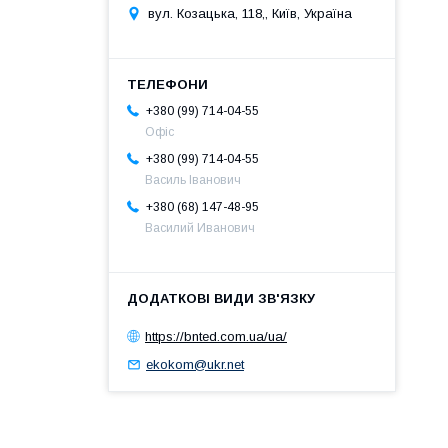
вул. Козацька, 118,, Київ, Україна
+380 (99) 714-04-55
Офіс
+380 (99) 714-04-55
Василь Іванович
+380 (68) 147-48-95
Василий Иванович
https://bnted.com.ua/ua/
ekokom@ukr.net