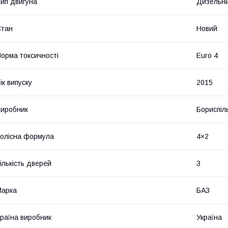
ип двигуна
Дизельн
Стан
Новий
орма токсичності
Euro 4
ік випуску
2015
иробник
Бориспіл
олісна формула
4×2
ількість дверей
3
Марка
БАЗ
раїна виробник
Україна