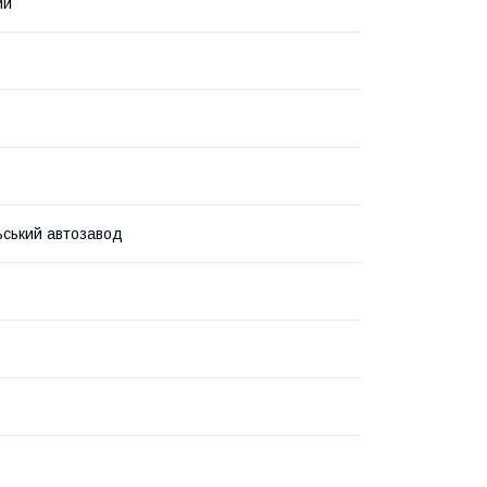
ий
ьський автозавод