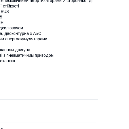
телескопічними амортизаторами 2-сторонньої дії
 стійкості
 BUS
5
НЯ
ідсилювачем
а, двоконтурна з АБС
ми енергоакумуляторами
ванням двигуна
ві з пневматичним приводом
еханічні