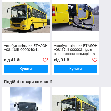
Автобус шкільний ЕТАЛОН
Автобус шкільний ЕТАЛОН
А08116Ш-0000040/41
А08117Ш-0000031 (для
перевезення школярів та
дітей з особливими
41
31
від
₴
від
₴
фізичними потребами)
Купити
Купити
Подібні товари компанії