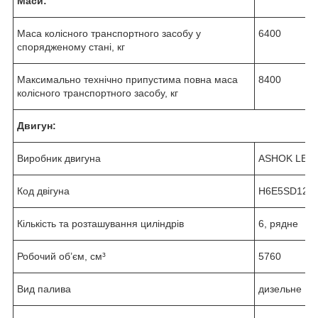
Маси:
Маса колісного транспортного засобу у
6400
спорядженому стані, кг
Максимально технічно припустима повна маса
8400
колісного транспортного засобу, кг
Двигун:
Виробник двигуна
ASHOK LEY
Код двігуна
H6E5SD123
Кількість та розташування циліндрів
6, рядне
Робочий об’єм, см³
5760
Вид палива
дизельне