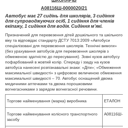
ШКОЛЯРІВ
А08116Ш-0000020/21
Автобус має 27 сидінь для школярів, 3 сидіння
для супроводжуючих осіб, 1 сидіння для членів
екіпажу, 1 сидіння для водія. Сидіння м’які.
Призначений для перевезення дітей дошкільного та шкільного
віку та відповідає стандарту ДСТУ 7013:2009 «Автобуси
спеціалізовані для перевезення школярів. Технічні вимоги»
(без урахування автобусів для перевезення школярів з
обмеженою здатністю до пересування). Зовні кузов автобусу
пофарбований в жовтий колір. Спереду і ззаду на кузов
автобуса нанесені розпізнавальні знаки: «Діти»; «Обмеження
максимальної швидкості» з цифровою величиною обмеження
максимальної швидкості – 70. Автобус оснащений двома
медичними аптечками та двома порошковими
вогнегасниками з зарядом вогнегасної речовини.
Торгове найменування (марка) виробника
ЕТАЛОН
Торгове найменування колісного транспортного
А08116Ш-00
засобу