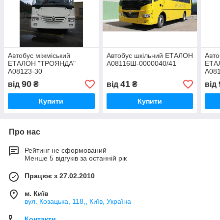
Автобус міжміський
Автобус шкільний ЕТАЛОН
Авто
ЕТАЛОН "ТРОЯНДА"
А08116Ш-0000040/41
ЕТА
А08123-30
А08
90
41
від
₴
від
₴
від
Купити
Купити
Про нас
Рейтинг не сформований
Менше 5 відгуків за останній рік
Працює з 27.02.2010
м. Київ
вул. Козацька, 118,, Київ, Україна
Контакти