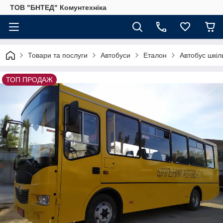
ТОВ "БНТЕД" Комунтехніка
Товари та послуги
Автобуси
Еталон
Автобус шкі
ТОП ПРОДАЖ