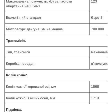
Максимальна потужність, кВт за частоти
123
обертання 2400 хв
-1
Екологічний стандарт
Євро-5
Моторесурс двигуна, км не менше
700 000
Трансмісія:
Тип, трансмісії
механічна
Коробка передач
п’ятиступен
Колія коліс:
Колія кожної керованої осі, мм
1868
Колія кожної з інших осей, мм
1713
Підвіска: