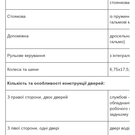
стоянкова г
Стоякова
із пружинни
гальмові мех
Допоміжна
дросельна за
гальмо)
Рульове керування
з інтеграль
Колеса та шини
6,75х17,5; 2
Кількість та особливості конструкції дверей:
З правої сторони, двоє дверей
службові - о
обладнані п
робочого міс
задньому зви
З лівої сторони, одні двері
двері водія 