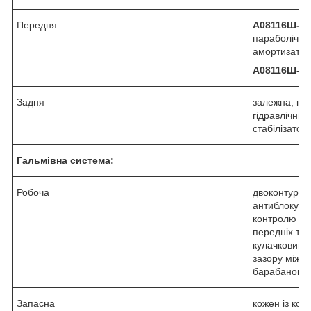
Передня
А08116Ш-00
параболічни
амортизатора
А08116Ш-00
Задня
залежна, на
гідравлічни
стабілізатор
Гальмівна система:
Робоча
двоконтурна
антиблокува
контролю сті
передніх та 
кулачковим 
зазору між 
барабаном;
Запасна
кожен із кон