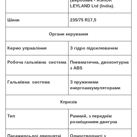
(
виробник
- ASHOK
LEYLAND Ltd (India).
Шин
и
235/75 R17,5
Органи керування
Кермо управління
З гідро підсилювачем
Р
о
боча
гальмівна
система
Пневматична, двоконтурна
з А
BS
Гальмівна
система
З пружиними
енергоаккумуляторами
К
призів
Тип
Рамний, з переднім
розміщенням двигуна
Пасажирс
ь
до
і
дверцята
і
Одностворчаті
з