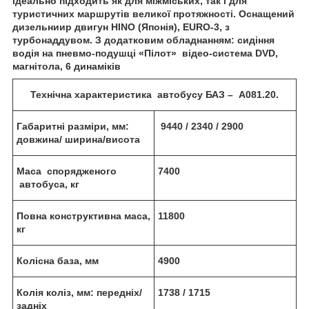
ідеально підходить як для міжміських, так і для
туристичних маршрутів великої протяжності.
Оснащений
дизельниир двигун HINO (Японія), EURO-3, з
турбонаддувом. З додатковим обладнанням: сидіння
водія на пневмо-подушці «Пілот» відео-система
DVD
,
магнітола, 6 динаміків
Технічна характеристика автобусу БАЗ – А081.20.
Габаритн
і
разм
і
р
и
, мм:
9440 / 2340 / 2900
д
овжина
/ ширина/в
и
сота
Маса
спорядженого
7400
автобуса, кг
По
вна
конструктивна маса,
11800
кг
Кол
існа
база, мм
4900
Кол
ія
кол
і
з, мм:
передн
і
х/
1
738
/
1715
задн
і
х