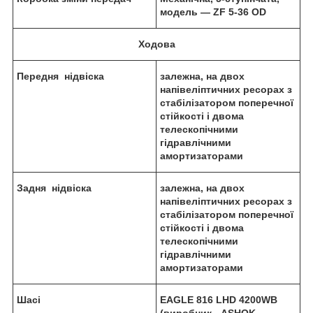
модель — ZF 5-36 OD
Х
одова
Передня
н
ідвіска
залежна, на двох
напівеліптичних ресорах з
стабілізатором поперечної
стійкості і двома
телескопічними
гідравлічними
амортизаторами
Задня
н
ідвіска
залежна, на двох
напівеліптичних ресорах з
стабілізатором поперечної
стійкості і двома
телескопічними
гідравлічними
амортизаторами
Шас
і
EAGLE 816 LHD 4200WB