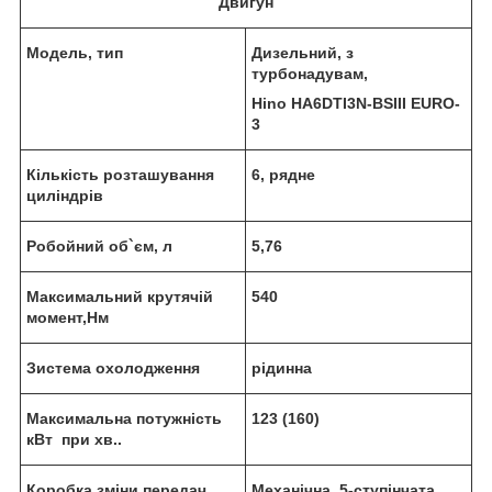
Двигун
Модель, тип
Д
изельн
и
й
, з
турбонадувам,
Hino HA6DTI3N-BSIII EURO-
3
К
ількість розташування
6, рядне
циліндрів
Р
о
бойний об
`є
м, л
5,
76
М
аксимальний крутячій
540
момент,Нм
З
истема охолодження
рідинна
М
аксимальна потужність
123
(160)
кВт
при хв..
Коробка зміни передач
Механічна, 5-ступінчата
,