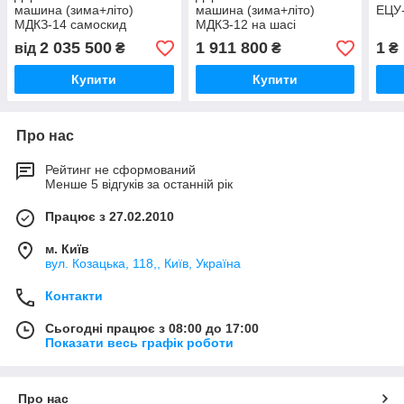
машина (зима+літо)
машина (зима+літо)
ЕЦУ
МДКЗ-14 самоскид
МДКЗ-12 на шасі
МАЗ-5550
МАЗ-5340
2 035 500
1 911 800
1
від
₴
₴
₴
Купити
Купити
Про нас
Рейтинг не сформований
Менше 5 відгуків за останній рік
Працює з 27.02.2010
м. Київ
вул. Козацька, 118,, Київ, Україна
Контакти
Сьогодні працює з 08:00 до 17:00
Показати весь графік роботи
Про нас