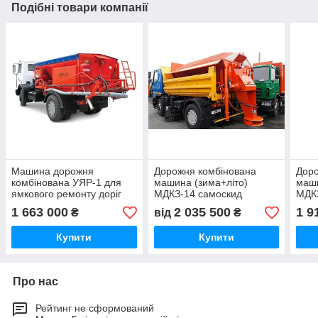
Подібні товари компанії
Машина дорожня
Дорожня комбінована
Доро
комбінована УЯР-1 для
машина (зима+літо)
маши
ямкового ремонту доріг
МДКЗ-14 самоскид
МДКЗ
МАЗ-5550
МАЗ
1 663 000
2 035 500
1 9
₴
від
₴
Купити
Купити
Про нас
Рейтинг не сформований