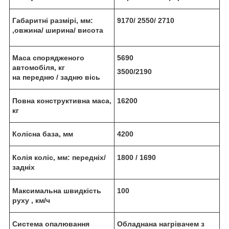
Габаритн
і разм
ір
і, мм:
9170/
2550/
2710
,
овжина/ ширина/ в
исота
Маса спорядженого
5690
автомобіля, кг
3500/2190
на передню / задню вісь
По
вна конструктивна маса,
16200
кг
Кол
існа база, мм
4200
Кол
ія кол
іс, мм:
передн
іх/
1800 /
1690
задн
іх
Максимальна швидкість
100
руху , км/ч
Система опалювання
Обладнана нагрівачем з