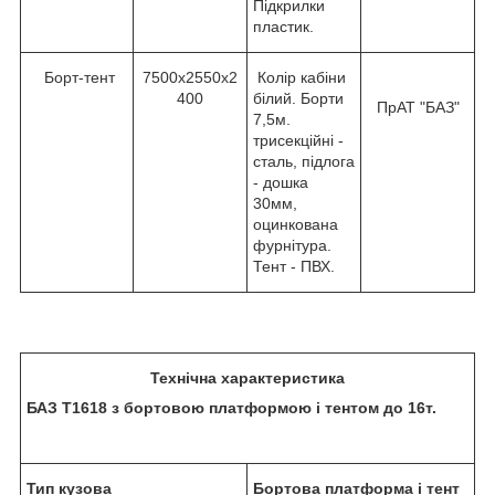
Підкрилки
пластик.
Борт-тент
7500х2550х2
Колір кабіни
400
білий. Борти
ПрАТ "БАЗ"
7,5м.
трисекційні -
сталь, підлога
- дошка
30мм,
оцинкована
фурнітура.
Тент - ПВХ.
Технічна характеристика
БАЗ Т1618 з бортовою платформою і тентом до 16т.
Тип кузова
Бортова платформа і тент