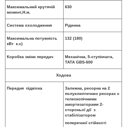
Максимальний крутячій
630
момент,Н
.м
.
Система охолодження
Рідинна
Максимальна потужність
132
(180)
кВт
к.с)
Коробка зміни передач
Механічна,
5-ступінчата
,
ТАТА GВS-600
Х
одова
Передня
підвіска
Залежна, ресорна
на 2
полуелиптичних ресорах с
телескопічними
амортизаторами 2-
стороньої дії з
стабілізатором
поперечної стійкості