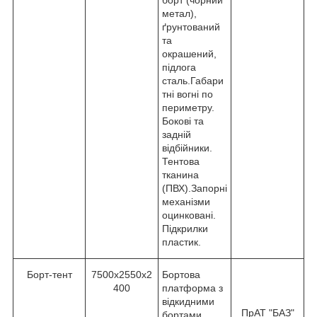
борт (чорний
метал),
ґрунтований
та
окрашений,
підлога
сталь.Габари
тні вогні по
периметру.
Бокові та
задній
відбійники.
Тентова
тканина
(ПВХ).Запорні
механізми
оцинковані.
Підкрилки
пластик.
Борт-тент
7500х2550х2
Бортова
400
платформа з
відкидними
ПрАТ "БАЗ"
бортами