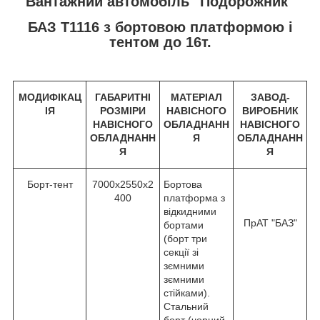
Вантажний автомобіль "Подорожник"
БАЗ Т1116 з бортовою платформою і
тентом до 16т.
МОДИФІКАЦ
ГАБАРИТНІ
МАТЕРІАЛ
ЗАВОД-
ІЯ
РОЗМІРИ
НАВІСНОГО
ВИРОБНИК
НАВІСНОГО
ОБЛАДНАНН
НАВІСНОГО
ОБЛАДНАНН
Я
ОБЛАДНАНН
Я
Я
Борт-тент
7000х2550х2
Бортова
400
платформа з
відкидними
ПрАТ "БАЗ"
бортами
(борт три
секції зі
зємними
зємними
стійками).
Стальний