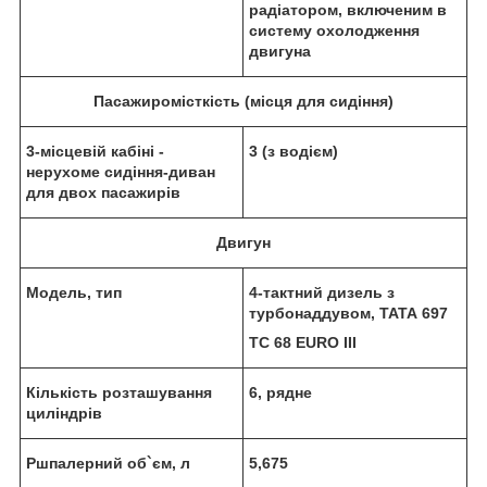
радіатором, включеним в
систему охолодження
двигуна
Пасажиромісткість (місця для сидіння)
3-місцевій кабіні -
3 (з водієм)
нерухоме сидіння-диван
для двох пасажирів
Двигун
Модель, тип
4-тактний дизель з
турбонаддувом, ТАТА 697
ТС 68
EURO
ІІІ
Кількість розташування
6, рядне
циліндрів
Р
шпалерний об
`єм, л
5,675