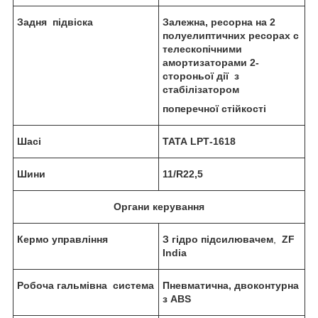
Задня
підвіска
Залежна, ресорна
на 2
полуелиптичних ресорах с
телескопічними
амортизаторами 2-
стороньої дії з
стабілізатором
поперечної стійкості
Шас
і
ТАТА LP
Т-1618
Шин
и
11/R22,5
Органи керування
Кермо управління
З гідро підсилювачем
,
ZF
India
Р
обоча
гальмівна система
Пневматична, двоконтурна
з А
BS