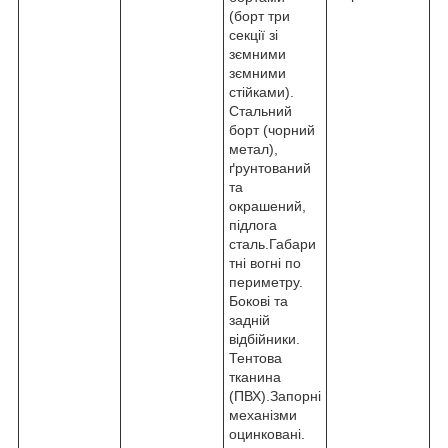
(борт три
секції зі
зємними
зємними
стійками).
Стальний
борт (чорний
метал),
ґрунтований
та
окрашений,
підлога
сталь.Габари
тні вогні по
периметру.
Бокові та
задній
відбійники.
Тентова
тканина
(ПВХ).Запорні
механізми
оцинковані.