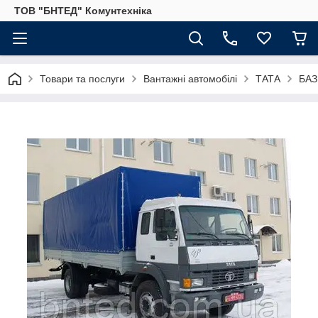
ТОВ "БНТЕД" Комунтехніка
Товари та послуги
Вантажні автомобілі
ТАТА
БАЗ