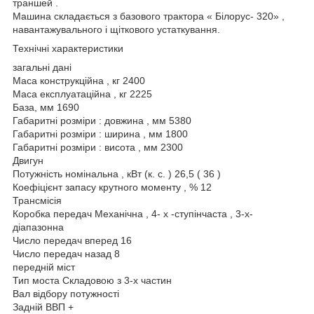
траншей .
Машина складається з базового трактора « Білорус- 320» ,
навантажувального і щіткового устаткування.
Технічні характеристики
загальні дані
Маса конструкційна , кг 2400
Маса експлуатаційна , кг 2225
База, мм 1690
Габаритні розміри : довжина , мм 5380
Габаритні розміри : ширина , мм 1800
Габаритні розміри : висота , мм 2300
Двигун
Потужність номінальна , кВт (к. с. ) 26,5 ( 36 )
Коефіцієнт запасу крутного моменту , % 12
Трансмісія
Коробка передач Механічна , 4- х -ступінчаста , 3-х-
діапазонна
Число передач вперед 16
Число передач назад 8
передній міст
Тип моста Складовою з 3-х частин
Вал відбору потужності
Задній ВВП +